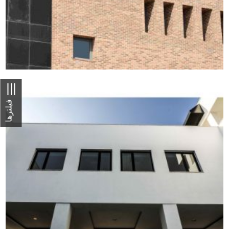
بستن
فیلترها